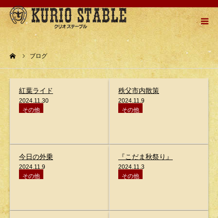
HOME
ーム
ブログ
牧場紹介
紅葉ライド
秩父市内散策
乗馬メニュー
2024.11.30
2024.11.9
その他
その他
乗馬の流れ
お問い合わせ
今日の外乗
『こだま秋祭り』
2024.11.9
2024.11.3
その他
その他
アクセスMAP