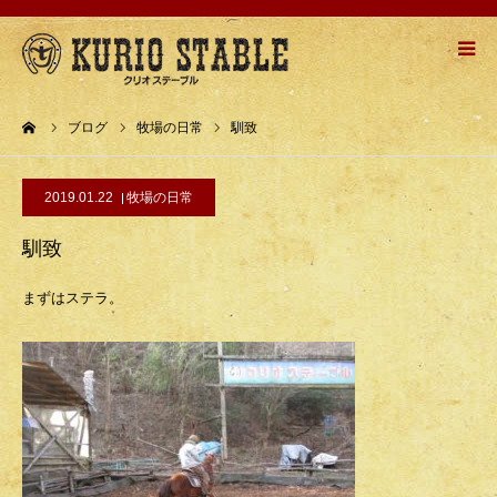
HOME
ーム
ブログ
牧場の日常
馴致
牧場紹介
2019.01.22
牧場の日常
乗馬メニュー
馴致
乗馬の流れ
まずはステラ。
お問い合わせ
アクセスMAP