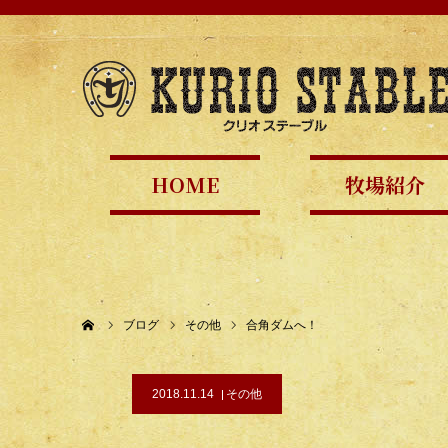
HOME
牧場紹介
ホーム
ブログ
その他
合角ダムへ！
2018.11.14
その他