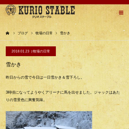
HOME
ーム
ブログ
牧場の日常
雪かき
牧場紹介
2018.01.23
牧場の日常
乗馬メニュー
雪かき
乗馬の流れ
昨日からの雪で今日は一日雪かき＆雪下ろし。
お問い合わせ
3時頃になってようやくアリーナに馬を出せました。ジャックはあた
りの雪景色に興奮気味。
アクセスMAP