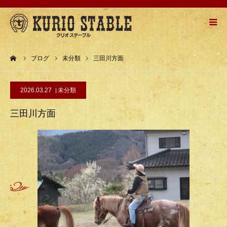
HOME
ーム
ブログ
未分類
三田川方面
牧場紹介
2026.03.27
未分類
乗馬メニュー
三田川方面
乗馬の流れ
お問い合わせ
アクセスMAP