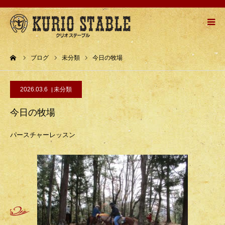
HOME
ーム
ブログ
未分類
今日の牧場
牧場紹介
2026.03.6
未分類
乗馬メニュー
今日の牧場
乗馬の流れ
パースチャーレッスン
お問い合わせ
アクセスMAP