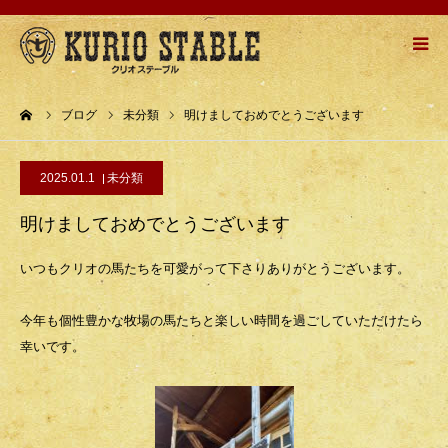
HOME
ーム
ブログ
未分類
明けましておめでとうございます
牧場紹介
2025.01.1
未分類
乗馬メニュー
明けましておめでとうございます
乗馬の流れ
いつもクリオの馬たちを可愛がって下さりありがとうございます。
お問い合わせ
今年も個性豊かな牧場の馬たちと楽しい時間を過ごしていただけたら
幸いです。
アクセスMAP