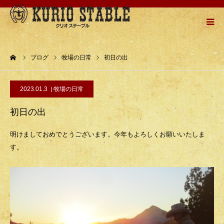
HOME
ーム
ブログ
牧場の日常
初日の出
牧場紹介
2023.01.3
牧場の日常
乗馬メニュー
初日の出
乗馬の流れ
明けましておめでとうございます。今年もよろしくお願いいたしま
す。
お問い合わせ
アクセスMAP