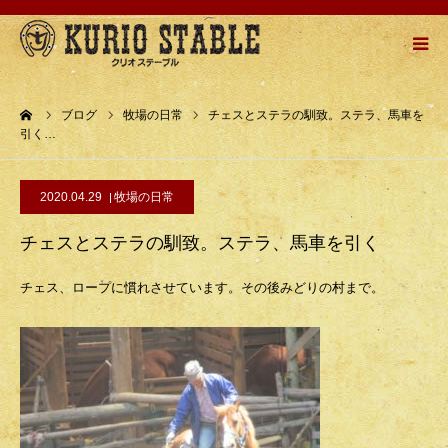
HOME
ーム
ブログ
牧場の日常
チェスとステラの馴致。ステラ、馬車を
引く…
牧場紹介
2020.04.29
牧場の日常
乗馬メニュー
チェスとステラの馴致。ステラ、馬車を引く
乗馬の流れ
チェス、ロープに慣れさせています。その後みどりの村まで。
お問い合わせ
アクセスMAP